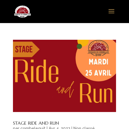
STAGE RIDE AND RUN
par
combelequit
|
Avr 4, 2023
|
Non classé